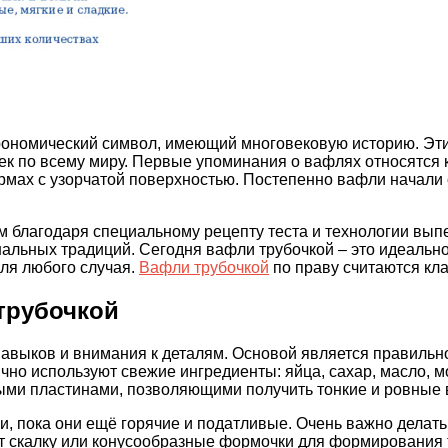
трономический символ, имеющий многовековую историю. Эти
ек по всему миру. Первые упоминания о вафлях относятся 
ах с узорчатой поверхностью. Постепенно вафли начали св
благодаря специальному рецепту теста и технологии выпек
нальных традиций. Сегодня вафли трубочкой – это идеальн
для любого случая.
Вафли трубочкой
по праву считаются кла
трубочкой
авыков и внимания к деталям. Основой является правильно
ычно используют свежие ингредиенты: яйца, сахар, масло, 
ми пластинами, позволяющими получить тонкие и ровные 
, пока они ещё горячие и податливые. Очень важно делать
ют скалку или конусообразные формочки для формирования