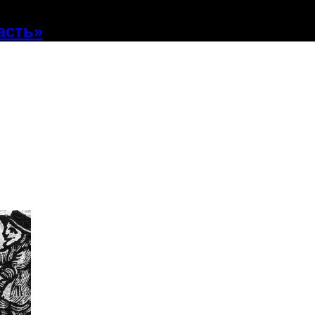
асть»