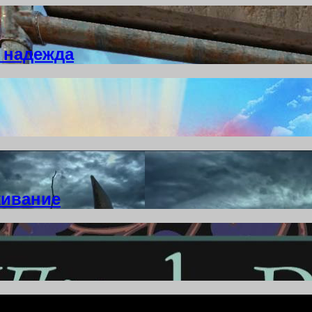
 надежда
живание