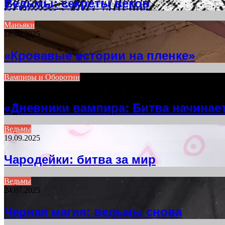
Ведьмы: секреты веков
Маньяки
18.09.2025
«Кровавые истории на пленке»
Вампиры и Оборотни
05.10.2025
«Дневники вампира: Битва начинае
Ведьмы
19.09.2025
Чародейки: битва за мир
Ведьмы
24.07.2025
Черная магия: ведьмы снова