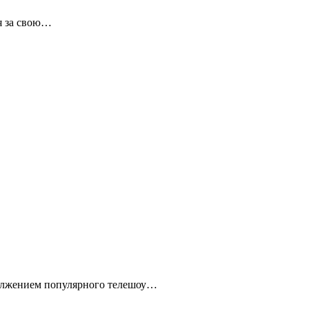
я за свою…
должением популярного телешоу…