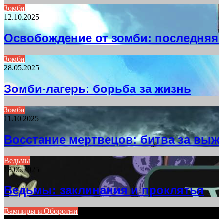
Зомби
12.10.2025
Освобождение от зомби: последняя
Зомби
28.05.2025
Зомби-лагерь: борьба за жизнь
Зомби
11.10.2025
Восстание мертвецов: битва за вы
Ведьмы
18.05.2025
Ведьмы: заклинания и проклятья
Вампиры и Оборотни