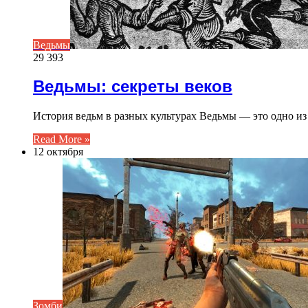
Ведьмы
29 393
Ведьмы: секреты веков
История ведьм в разных культурах Ведьмы — это одно и
Read More »
12 октября
Зомби