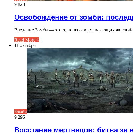
9 823
Освобождение от зомби: послед
Введение Зомби — это одно из самых пугающих явлений
Read More »
11 октября
Зомби
9 296
Восстание мертвецов: битва за