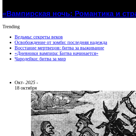
20.11.2024
«Вампирская ночь: Романтика и стр
Trending
Ведьмы: секреты веков
Освобождение от зомби: последняя надежда
Восстание мертвецов: битва за выживание
«Дневники вампира: Битва начинается»
Чародейки: битва за мир
ПОСЛЕДНИЕ СТАТЬИ
Окт
- 2025 -
18 октября